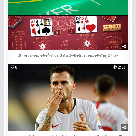
เลือกเล่นบาคาร่าเว็บไหนดี คุ้มค่าชัวร์เล่นบาคาร่ากับยูฟ่าเบท
0
2598