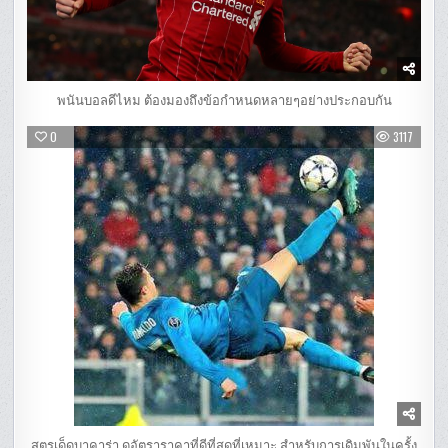
พนันบอลดีไหม ต้องมองถึงข้อกำหนดหลายๆอย่างประกอบกัน
0
3117
สูตรเด็ดบาคาร่า ดูอัตราราคาที่ดีที่สุดที่เหมาะ สำหรับการเดิมพันในครั้ง