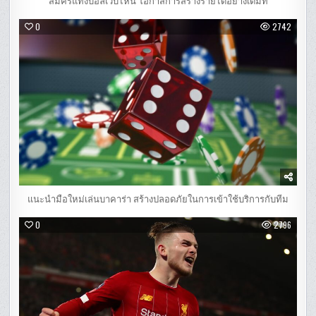
สมัครแทงบอลเว็บไหน โอกาสการสร้างรายได้อย่างเต็มที่
0
2742
แนะนำมือใหม่เล่นบาคาร่า สร้างปลอดภัยในการเข้าใช้บริการกับทีม
0
2796