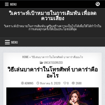
Skip
MENU
to
content
วิเคราะห์เป้าหมายในการเดิมพัน เพื่อลด
ความเสี่ยง
วิเคราะห์เป้าหมายในการเดิมพัน เสริมสร้างความเป็นไปได้เพื่อให้ได้กำไรใน
การเล่นทุกๆครั้้งให้เป็นประโยชน์ที่สุด
MENU
HOME
»
วิธีเล่นบาคาร่าในโทรศัพท์ บาคาร่าคืออะไร
POSTED
UNCATEGORIZED
IN
วิธีเล่นบาคาร่าในโทรศัพท์ บาคาร่าคือ
อะไร
ADMINS
สิงหาคม 9, 2020
0
2688