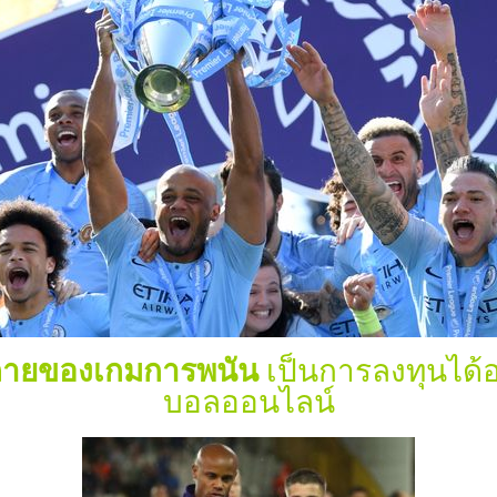
ลายของเกมการพนัน
เป็นการลงทุนได้อ
บอลออนไลน์