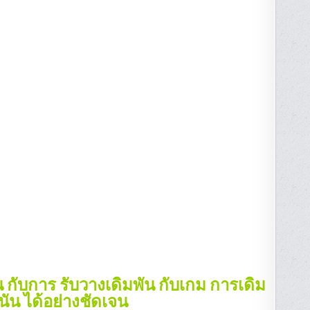
น กับการ รับวางเดิมพัน กับเกม การเดิม
พนัน ได้อย่างชัดเจน