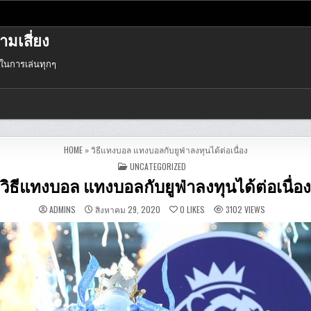
ามเสี่ยง
รในการเล่นทุกๆ
HOME
»
วิธีแทงบอล แทงบอลกับยูฟ่าลงทุนได้ต่อเนื่อง
POSTED
UNCATEGORIZED
IN
วิธีแทงบอล แทงบอลกับยูฟ่าลงทุนได้ต่อเนื่อง
ADMINS
สิงหาคม 29, 2020
0
LIKES
3102
VIEWS