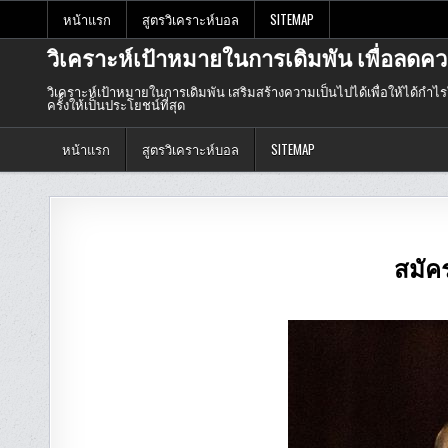
Skip
หน้าแรก
สูตรวิเคราะห์บอล
SITEMAP
to
content
วิเคราะห์เป้าหมายในการเดิมพัน เพื่อลดคว
วิเคราะห์เป้าหมายในการเดิมพัน เสริมสร้างความเป็นไปได้เพื่อให้ได้กำไ
ครั้้งให้เป็นประโยชน์ที่สุด
หน้าแรก
สูตรวิเคราะห์บอล
SITEMAP
สมัค