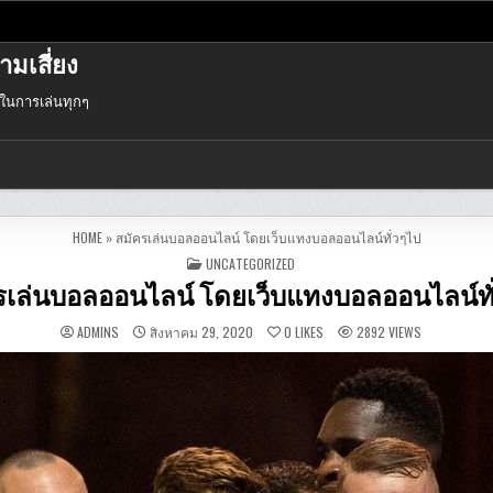
ามเสี่ยง
รในการเล่นทุกๆ
HOME
»
สมัครเล่นบอลออนไลน์ โดยเว็บแทงบอลออนไลน์ทั่วๆไป
POSTED
UNCATEGORIZED
IN
รเล่นบอลออนไลน์ โดยเว็บแทงบอลออนไลน์ทั
ADMINS
สิงหาคม 29, 2020
0
LIKES
2892
VIEWS