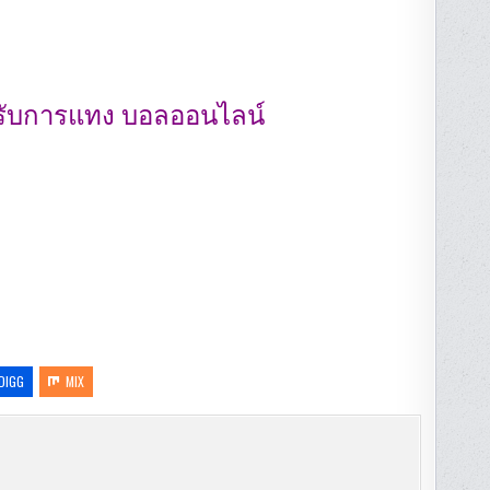
สำหรับการแทง บอลออนไลน์
DIGG
MIX