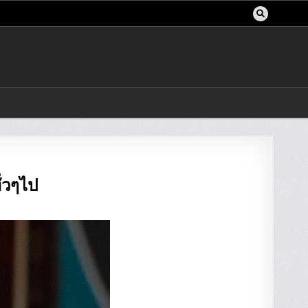
่วๆไป