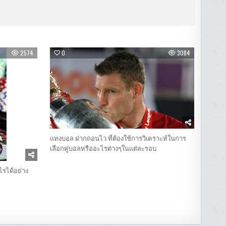
2574
0
3084
แทงบอล ฝากถอนไว ที่ต้องใช้การวิเคราะห์ในการ
เลือกคู่บอลหรืออะไรต่างๆในแต่ละรอบ
รได้อย่าง