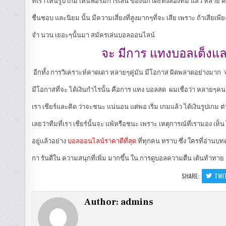
ที่เรา เห็นรูป เกม เห็นฟอร์มการเล่น ของนัก เตะทั้งสองทีม แล้ว หลาย ค
ชื่นชอบ และนิยม นั้น มีความเสี่ยงที่สูงมากๆที่จะ เสีย เพราะ ถ้าเสียเพียงคู
จำ นวน เยอะๆนั้นมา สมัครเล่นบอลออนไลน์
จะ มีการ แทงบอล
เต็งแ
อีกทั้ง การวิเคราะห์คาดเดา หลายๆคู่มัน มีโอกาส ผิดพลาด
อย่างมาก 
มีโอกาสที่จะ ได้เงินกำไรนั้น คือการ แทง บอลสด ผมเชื่อว่า หลายๆคน 
เรา เชียร์และคิด ว่าจะชนะ แน่นอน แต่พอ เริ่ม เกมแล้ว ได้เงินรูปเกม ต
เลยว่าทีมที่เรา เชียร์นั้นจะ แพ้หรือชนะ เพราะ เหตุการณ์ที่เรามอง เ
อยู่แล้วอย่าง
บอลออนไลน์ราคาดีที่สุด
ที่ทุกคน ทราบ ซึ่ง ใครที่อ่าน
กา รันตีใน ความสนุกที่เพิ่ม มากขึ้น ใน การดูบอล
ความตื่น เต้นท้าทาย
SHARE:
TWI
Author:
admins