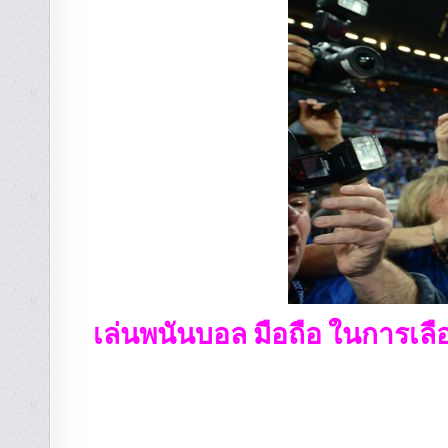
เล่นพนันบอล มือถือ ในการเล