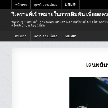
Skip
หน้าแรก
สูตรวิเคราะห์บอล
SITEMAP
to
content
วิเคราะห์เป้าหมายในการเดิมพัน เพื่อลดคว
วิเคราะห์เป้าหมายในการเดิมพัน เสริมสร้างความเป็นไปได้เพื่อให้ได้กำไ
ครั้้งให้เป็นประโยชน์ที่สุด
หน้าแรก
สูตรวิเคราะห์บอล
SITEMAP
เล่นพนัน