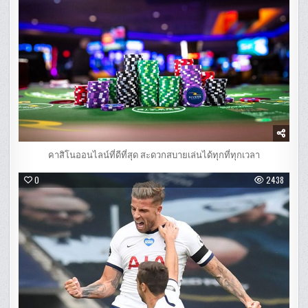
คาสิโนออนไลน์ที่ดีที่สุด สะดวกสบายเล่นได้ทุกที่ทุกเวลา
0
2438