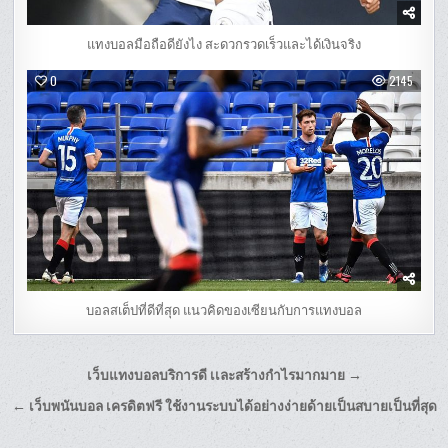
แทงบอลมือถือดียังไง สะดวกรวดเร็วและได้เงินจริง
0
2145
บอลสเต็ปที่ดีที่สุด แนวคิดของเซียนกับการแทงบอล
เมนู
เว็บแทงบอลบริการดี เเละสร้างกำไรมากมาย →
นำทาง
← เว็บพนันบอล เครดิตฟรี ใช้งานระบบได้อย่างง่ายด้ายเป็นสบายเป็นที่สุด
เรื่อง