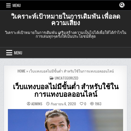
Skip
MENU
to
content
วิเคราะห์เป้าหมายในการเดิมพัน เพื่อลด
ความเสี่ยง
วิเคราะห์เป้าหมายในการเดิมพัน เสริมสร้างความเป็นไปได้เพื่อให้ได้กำไรใน
การเล่นทุกๆครั้้งให้เป็นประโยชน์ที่สุด
MENU
HOME
»
เว็บแทงบอลไม่มีขั้นต่ำ สำหรับใช้ในการแทงบอลออนไลน์
POSTED
UNCATEGORIZED
IN
เว็บแทงบอลไม่มีขั้นต่ำ สำหรับใช้ใน
การแทงบอลออนไลน์
ADMINS
กันยายน 6, 2020
0
1963