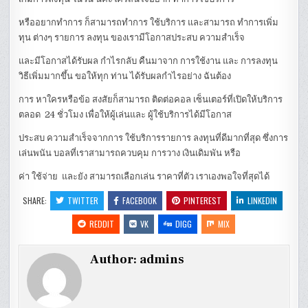
หรืออยากทำการ ก็สามารถทำการ ใช้บริการ และสามารถ ทำการเพิ่ม
ทุน ต่างๆ รายการ ลงทุน ของเรา
มีโอกาสประสบ ความสำเร็จ
และมีโอกาสได้รับผล กำไรกลับ คืนมาจาก การใช้งาน และ การลงทุน
วิธีเพิ่มมากขึ้น ขอให้ทุก ท่าน ได้รับผล
กำไรอย่าง ฉันต้อง
การ หาใครหรือข้อ สงสัยก็สามารถ ติดต่อคอล เซ็นเตอร์ที่เปิดให้บริการ
ตลอด 24 ชั่วโมง เพื่อให้ผู้เล่นและ ผู้ใช้บริการได้มีโอกาส
ประสบ ความสำเร็จ
จากการ ใช้บริการรายการ ลงทุนที่ดีมากที่สุด
ซึ่งการ
เล่นพนัน บอลที่เราสามารถควบคุม การวาง เงินเดิมพัน หรือ
ค่า ใช้จ่าย และยัง สามารถเลือกเล่น ราคาที่ตัว เราเองพอใจที่สุดได้
SHARE:
TWITTER
FACEBOOK
PINTEREST
LINKEDIN
REDDIT
VK
DIGG
MIX
Author:
admins