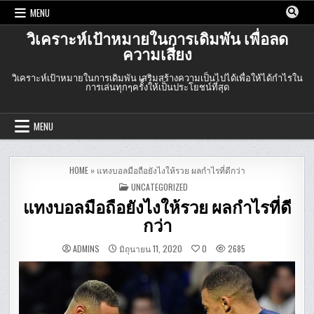
Skip
MENU
to
content
วิเคราะห์เป้าหมายในการเดิมพัน เพื่อลด
ความเสี่ยง
วิเคราะห์เป้าหมายในการเดิมพัน เสริมสร้างความเป็นไปได้เพื่อให้ได้กำไรใน
การเล่นทุกๆครั้้งให้เป็นประโยชน์ที่สุด
MENU
HOME
»
แทงบอลมือถือยังไงให้รวย ผลกำไรที่ดีกว่า
POSTED
UNCATEGORIZED
IN
แทงบอลมือถือยังไงให้รวย ผลกำไรที่ดี
กว่า
ADMINS
มิถุนายน 11, 2020
0
2685