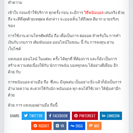
ทำความ
เข้าใจ ก่อนเข้าใช้บริการ ทุกครั้ง ก่อน จะมีการ
วิธีพนันบอล
เล่นจริง ด้วย
ถึง จะดีที่สุด
ด้วยเหตุผล ดังกล่าว จะมองเห็น ได้ถึงผล ดีมาก มายจริงๆ
ของ
การใช้งาน ผ่านโทรศัพท์มือ ถือ เพื่อเป็นการ
ต่อยอด สำหรับใน การทำ
เงินกับ เกมการ เดิมพันบอล ออนไลน์ในขณะ นี้ กับ การลงทุน ผ่าน
เว็บไซต์
แทงบอล ออนไลน์ ในแต่ละ ครั้ง ได้ทุกที่ ที่ต้องการ
และก็ยัง เป็นการ
สร้าง ความต่อเนื่องให้กับ นักการพนัน บอลทุกคน ได้อย่างดีเยี่ยม อีก
ด้วย กับ
การพนันบอล ผ่านมือ ถือ ซึ่งจะ
มีจุดเด่น เป็นอย่าง ยิ่ง แล้วก็ยังเป็นการ
อำนวยความ สะดวกให้กับนัก พนันบอล ทุก คนได้ใช้เวลา ให้คุ้มค่าอีก
ด้วย
ด้วย การ แทงบอล
ผ่านมือ ถือนี้
SHARE:
TWITTER
FACEBOOK
PINTEREST
LINKEDIN
REDDIT
VK
DIGG
MIX