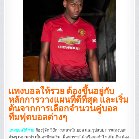
แทงบอลให้รวย ต้องขึ้นอยู่กับ
หลักการวางแผนที่ดีที่สุด และเริ่ม
ต้นจากการเลือกจำนวนคู่บอล
ทีมฟุตบอลต่างๆ
แทงบอลให้รวย
ต้องรู้จัก วิธีการเล่นพนันบอล และรูปแบบ การแทงบอล
ต่างๆ
เหมาะทำ เป็นอาชีพเสริม เพื่อหารายได้ หรือผลกำไร เพิ่มเติม
ต้อง