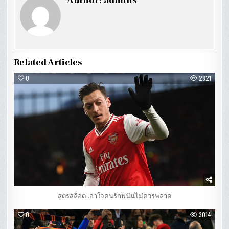
Author:
admins
Related Articles
0
2821
สูตรสล็อต เอาใจคนรักพนันไม่ควรพลาด
0
3014