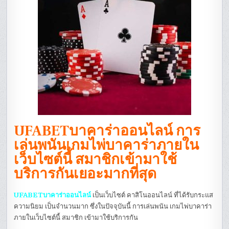
UFABETบาคาร่าออนไลน์ การ
เล่นพนันเกมไพ่บาคาร่าภายใน
เว็บไซต์นี้ สมาชิกเข้ามาใช้
บริการกันเยอะมากที่สุด
UFABETบาคาร่าออนไลน์
เป็นเว็บไซต์ คาสิโนออนไลน์ ที่ได้รับกระแส
ความนิยม เป็นจำนวนมาก
ซึ่งในปัจจุบันนี้ การเล่นพนัน เกมไพ่บาคาร่า
ภายในเว็บไซต์นี้ สมาชิก เข้ามาใช้บริการกัน