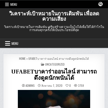
Skip
MENU
to
content
วิเคราะห์เป้าหมายในการเดิมพัน เพื่อลด
ความเสี่ยง
วิเคราะห์เป้าหมายในการเดิมพัน เสริมสร้างความเป็นไปได้เพื่อให้ได้กำไรใน
การเล่นทุกๆครั้้งให้เป็นประโยชน์ที่สุด
MENU
HOME
»
UFABETบาคาร่าออนไลน์ สามารถดึงดูดนักพนันได้
POSTED
UNCATEGORIZED
IN
UFABETบาคาร่าออนไลน์ สามารถ
ดึงดูดนักพนันได้
ADMINS
สิงหาคม 7, 2020
0
3759