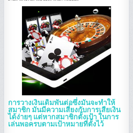
การวางเงินเดิมพันต่อซึ่งมันจะทำให้
สมาชิก มันมีความเสี่ยงกับการเสียเงิน
ได้ง่ายๆ แต่หากสมาชิกตั้งเป้า ในการ
เล่นพอครบตามเป้าหมายที่ตั้งไว้