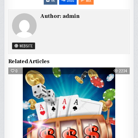
VK
DIGG
MIX
Author:
admin
WEBSITE
Related Articles
0
2234