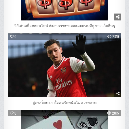
วิธีเล่นสล็อตออนไลน์ อัตราการจ่ายผลตอบแทนที่สูงกว่าเว็บอื่นๆ
0
2819
สูตรสล็อต เอาใจคนรักพนันไม่ควรพลาด
0
2015